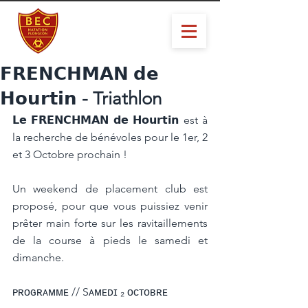
𝗙𝗥𝗘𝗡𝗖𝗛𝗠𝗔𝗡 𝗱𝗲
𝗛𝗼𝘂𝗿𝘁𝗶𝗻 - Triathlon
𝗟𝗲 𝗙𝗥𝗘𝗡𝗖𝗛𝗠𝗔𝗡 𝗱𝗲 𝗛𝗼𝘂𝗿𝘁𝗶𝗻 est à 
la recherche de bénévoles pour le 1er, 2 
et 3 Octobre prochain !
Un weekend de placement club est 
proposé, pour que vous puissiez venir  
prêter main forte sur les ravitaillements 
de la course à pieds le samedi et 
dimanche.
ᴘʀᴏɢʀᴀᴍᴍᴇ // Sᴀᴍᴇᴅɪ ₂ ᴏᴄᴛᴏʙʀᴇ