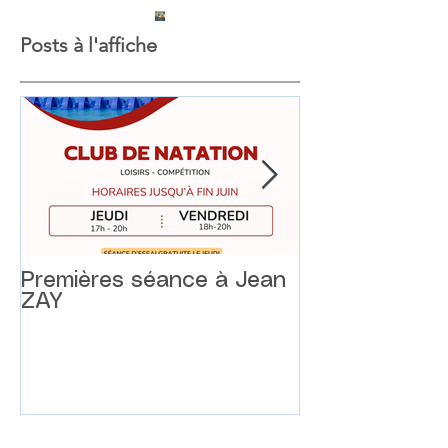
Posts à l'affiche
Premières séance à Jean
Traversée de 
ZAY
de Luz 14 juil