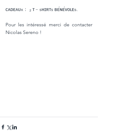
ᴄᴀᴅᴇᴀᴜx﹕ ₂ ᴛ﹣sʜɪʀᴛs ʙᴇ́ɴᴇ́ᴠᴏʟᴇs.
Pour les intéressé merci de contacter 
Nicolas Sereno !