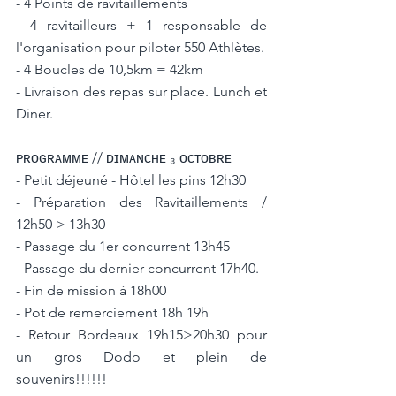
- 4 Points de ravitaillements
- 4 ravitailleurs + 1 responsable de 
l'organisation pour piloter 550 Athlètes.
- 4 Boucles de 10,5km = 42km
- Livraison des repas sur place. Lunch et 
Diner.
ᴘʀᴏɢʀᴀᴍᴍᴇ // ᴅɪᴍᴀɴᴄʜᴇ ₃ ᴏᴄᴛᴏʙʀᴇ
- Petit déjeuné - Hôtel les pins 12h30
- Préparation des Ravitaillements / 
12h50 > 13h30
- Passage du 1er concurrent 13h45
- Passage du dernier concurrent 17h40.
- Fin de mission à 18h00
- Pot de remerciement 18h 19h
- Retour Bordeaux 19h15>20h30 pour 
un gros Dodo et plein de 
souvenirs!!!!!!